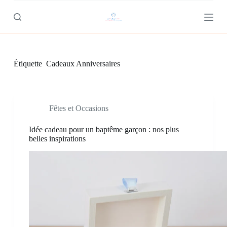
P
a
s
s
e
r
Étiquette
Cadeaux Anniversaires
a
u
c
o
n
Fêtes et Occasions
t
e
n
Idée cadeau pour un baptême garçon : nos plus
u
belles inspirations