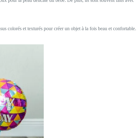
ux pour la peau délicate du bébé. De plus, ils sont souvent faits avec
sus colorés et texturés pour créer un objet à la fois beau et confortable.