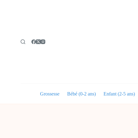
P
a
s
s
e
r
a
u
c
o
n
t
e
n
u
Grossesse
Bébé (0-2 ans)
Enfant (2-5 ans)