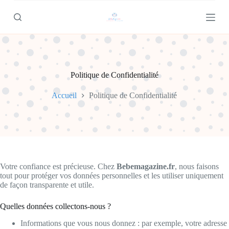
P
a
s
s
e
r
a
u
Politique de Confidentialité
c
o
Accueil
Politique de Confidentialité
n
t
e
n
u
Votre confiance est précieuse. Chez
Bebemagazine.fr
, nous faisons
tout pour protéger vos données personnelles et les utiliser uniquement
de façon transparente et utile.
Quelles données collectons-nous ?
Informations que vous nous donnez : par exemple, votre adresse