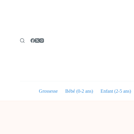
P
a
s
s
e
r
a
u
c
o
n
t
e
n
u
Grossesse
Bébé (0-2 ans)
Enfant (2-5 ans)