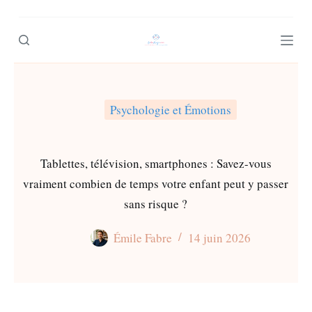
P
a
s
s
e
Psychologie et Émotions
r
a
u
Tablettes, télévision, smartphones : Savez-vous
c
vraiment combien de temps votre enfant peut y passer
o
sans risque ?
n
Émile Fabre
14 juin 2026
t
e
n
u