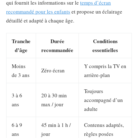
qui fournit les informations sur le
temps d’écran
recommandé pour les enfants
et propose un éclairage
détaillé et adapté à chaque âge.
Tranche
Durée
Conditions
d’âge
recommandée
essentielles
Moins
Y compris la TV en
Zéro écran
de 3 ans
arrière-plan
Toujours
3 à 6
20 à 30 min
accompagné d’un
ans
max / jour
adulte
6 à 9
45 min à 1 h /
Contenus adaptés,
ans
jour
règles posées