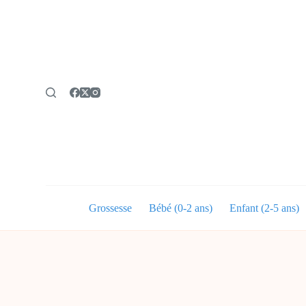
P
a
s
s
e
r
a
u
c
o
n
t
e
n
u
Grossesse
Bébé (0-2 ans)
Enfant (2-5 ans)