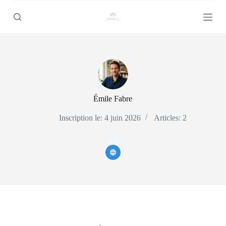
P
a
s
s
e
r
a
u
c
o
Émile Fabre
n
t
Inscription le: 4 juin 2026
Articles: 2
e
n
u