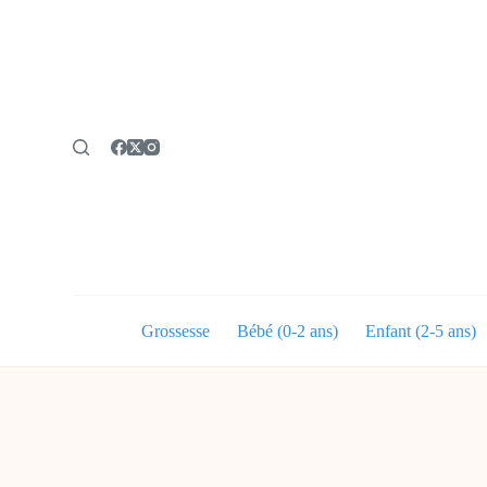
P
a
s
s
e
r
a
u
c
o
n
t
e
n
u
Grossesse
Bébé (0-2 ans)
Enfant (2-5 ans)