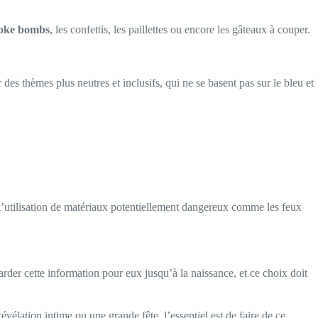
oke bombs
, les confettis, les paillettes ou encore les gâteaux à couper.
des thèmes plus neutres et inclusifs, qui ne se basent pas sur le bleu et
e l’utilisation de matériaux potentiellement dangereux comme les feux
arder cette information pour eux jusqu’à la naissance, et ce choix doit
élation intime ou une grande fête, l’essentiel est de faire de ce