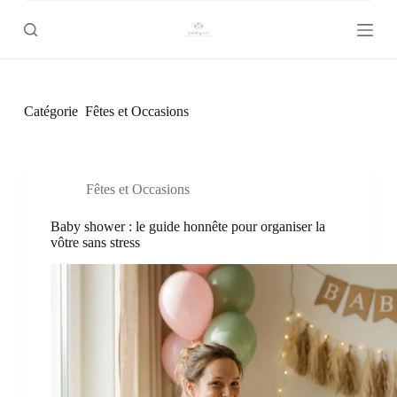
P
a
s
s
e
r
Catégorie
Fêtes et Occasions
a
u
c
o
n
Fêtes et Occasions
t
e
n
Baby shower : le guide honnête pour organiser la
u
vôtre sans stress