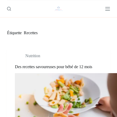
P
a
s
s
e
r
Étiquette
Recettes
a
u
c
o
n
Nutrition
t
e
n
Des recettes savoureuses pour bébé de 12 mois
u