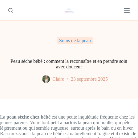
P
a
s
s
e
r
a
Soins de la peau
u
c
o
n
Peau sèche bébé : comment la reconnaître et en prendre soin
t
avec douceur
e
n
Claire
23 septembre 2025
u
La
peau sèche chez bébé
est une petite inquiétude fréquente chez les
jeunes parents. Votre tout-petit a parfois la peau qui tiraille, qui pèle
légèrement ou qui semble rugueuse, surtout après le bain ou en hiver.
Rassurez-vous : la peau de bébé est naturellement fragile et il existe de