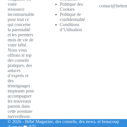
votre
Politique des
contact@bebem
ressource
Cookies
incontournable
Politique de
pour tout ce
confidentialité
qui concerne
Conditions
la parentalité
d’Utilisation
et les premiers
mois de vie de
votre bébé.
Nous vous
offrons le top
des conseils
pratiques, des
astuces
d’experts et
des
témoignages
inspirants pour
accompagner
les nouveaux
parents dans
cette aventure
merveilleuse.
© 2026 - Bébé Magazine, des conseils, des news, et beaucoup
d'amour ❤👶🤗