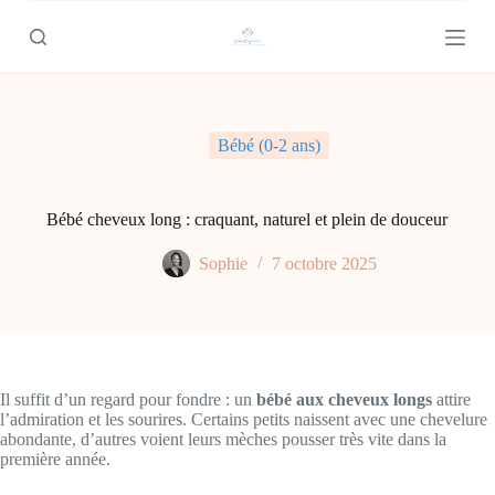
P
a
s
s
e
r
a
Bébé (0-2 ans)
u
c
o
n
Bébé cheveux long : craquant, naturel et plein de douceur
t
e
Sophie
7 octobre 2025
n
u
Il suffit d’un regard pour fondre : un
bébé aux cheveux longs
attire
l’admiration et les sourires. Certains petits naissent avec une chevelure
abondante, d’autres voient leurs mèches pousser très vite dans la
première année.