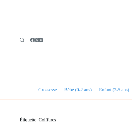
P
a
s
s
e
r
a
u
c
o
n
t
e
n
u
Grossesse
Bébé (0-2 ans)
Enfant (2-5 ans)
Étiquette
Coiffures