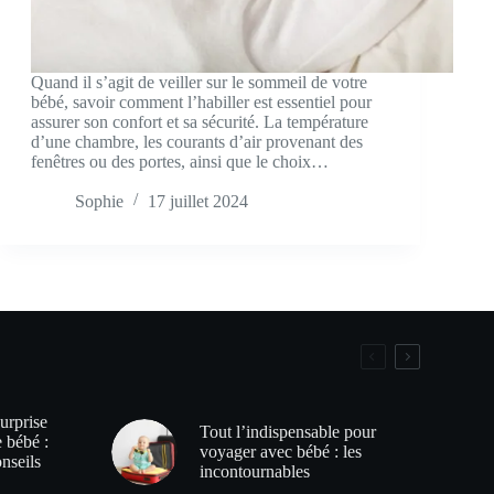
Quand il s’agit de veiller sur le sommeil de votre
bébé, savoir comment l’habiller est essentiel pour
assurer son confort et sa sécurité. La température
d’une chambre, les courants d’air provenant des
fenêtres ou des portes, ainsi que le choix…
Sophie
17 juillet 2024
urprise
Tout l’indispensable pour
e bébé :
voyager avec bébé : les
onseils
incontournables