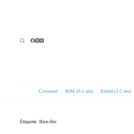
P
a
s
s
e
r
a
u
c
o
n
t
e
n
u
Grossesse
Bébé (0-2 ans)
Enfant (2-5 ans)
Étiquette
Bien-être