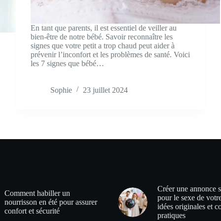
En tant que parents, il est essentiel de veiller au
bien-être de notre bébé. Savoir reconnaître les
signes que votre petit a trop chaud peut aider à
prévenir l’inconfort et les problèmes de santé. Voici
les 7 signes que bébé…
Sophie
23 juillet 2024
Créer une annonce s
Comment habiller un
pour le sexe de votr
nourrisson en été pour assurer
idées originales et c
confort et sécurité
pratiques