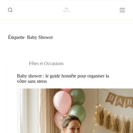
P
a
s
s
e
r
Étiquette
Baby Shower
a
u
c
o
n
Fêtes et Occasions
t
e
n
Baby shower : le guide honnête pour organiser la
u
vôtre sans stress