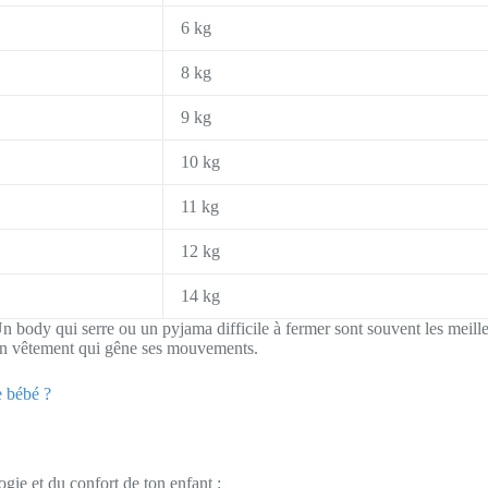
6 kg
8 kg
9 kg
10 kg
11 kg
12 kg
14 kg
n body qui serre ou un pyjama difficile à fermer sont souvent les meille
un vêtement qui gêne ses mouvements.
e bébé ?
ogie et du confort de ton enfant :