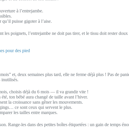
ouverture à l’entrejambe.
sibles.
u’il puisse gigoter à l’aise.
 les poignets, l’entrejambe ne doit pas tirer, et le tissu doit rester dou
ues pour des pied
 mois” et, deux semaines plus tard, elle ne ferme déjà plus ! Pas de pan
inutilisés.
ois, choisis déjà du 6 mois — il va grandir vite !
été, ton bébé aura changé de taille avant l’hiver.
ousent la croissance sans gêner les mouvements.
gings… ce sont ceux qui servent le plus.
omparer les tailles entre marques.
saison. Range-les dans des petites boîtes étiquetées : un gain de temps én