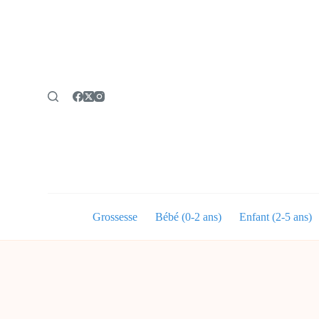
P
a
s
s
e
r
a
u
c
o
n
t
e
n
u
Grossesse
Bébé (0-2 ans)
Enfant (2-5 ans)