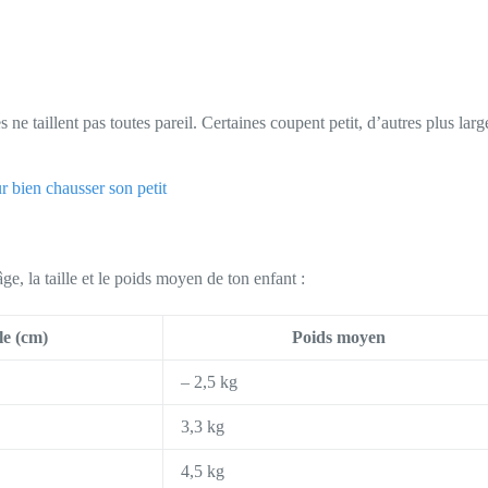
 ne taillent pas toutes pareil. Certaines coupent petit, d’autres plus l
r bien chausser son petit
âge, la taille et le poids moyen de ton enfant :
le (cm)
Poids moyen
– 2,5 kg
3,3 kg
4,5 kg