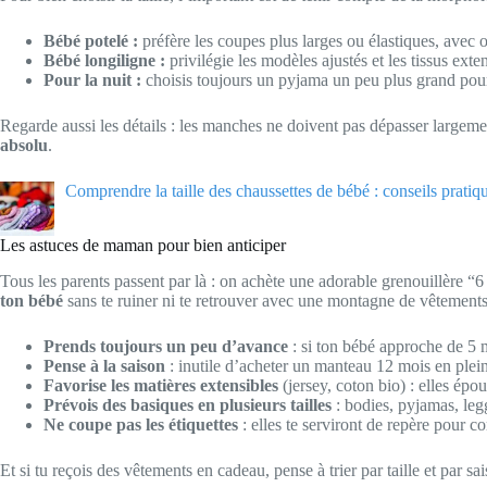
Bébé potelé :
préfère les coupes plus larges ou élastiques, avec 
Bébé longiligne :
privilégie les modèles ajustés et les tissus exten
Pour la nuit :
choisis toujours un pyjama un peu plus grand pour q
Regarde aussi les détails : les manches ne doivent pas dépasser largement
absolu
.
Comprendre la taille des chaussettes de bébé : conseils pratiq
Les astuces de maman pour bien anticiper
Tous les parents passent par là : on achète une adorable grenouillère “6
ton bébé
sans te ruiner ni te retrouver avec une montagne de vêtements 
Prends toujours un peu d’avance
: si ton bébé approche de 5 m
Pense à la saison
: inutile d’acheter un manteau 12 mois en plein 
Favorise les matières extensibles
(jersey, coton bio) : elles ép
Prévois des basiques en plusieurs tailles
: bodies, pyjamas, leg
Ne coupe pas les étiquettes
: elles te serviront de repère pour c
Et si tu reçois des vêtements en cadeau, pense à trier par taille et par 