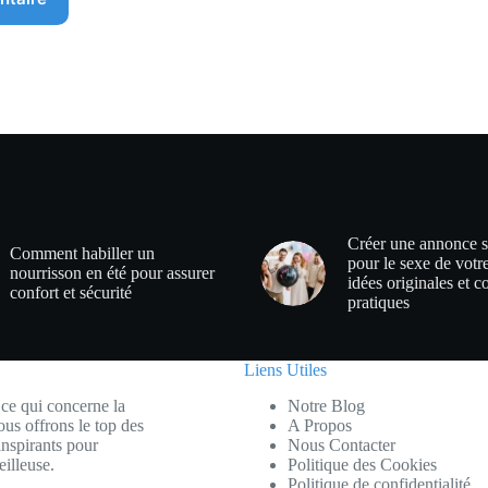
Créer une annonce s
Comment habiller un
pour le sexe de votr
nourrisson en été pour assurer
idées originales et c
confort et sécurité
pratiques
Liens Utiles
ce qui concerne la
Notre Blog
ous offrons le top des
A Propos
inspirants pour
Nous Contacter
illeuse.
Politique des Cookies
Politique de confidentialité