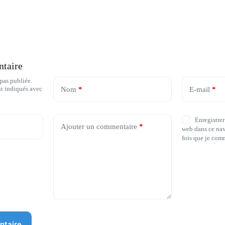
ntaire
 pas publiée.
nt indiqués avec
Nom
*
E-mail
*
Enregistrer
Ajouter un commentaire
*
web dans ce nav
fois que je com
ntaire