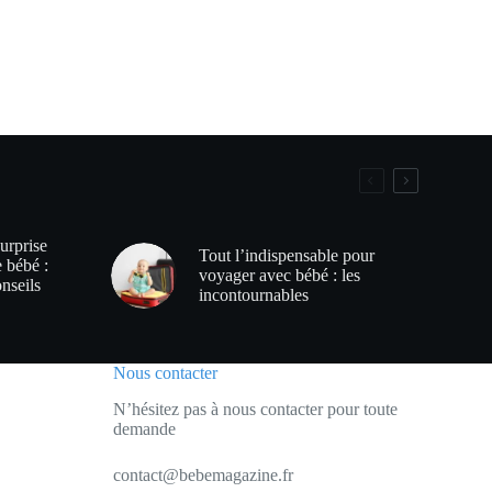
urprise
Tout l’indispensable pour
e bébé :
voyager avec bébé : les
onseils
incontournables
Nous contacter
N’hésitez pas à nous contacter pour toute
demande
contact@bebemagazine.fr