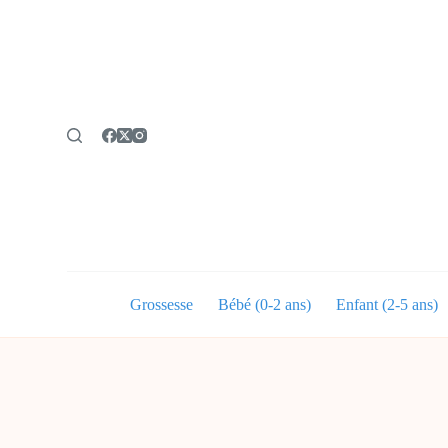
P
a
s
s
e
r
a
u
c
o
n
t
e
n
u
Grossesse
Bébé (0-2 ans)
Enfant (2-5 ans)