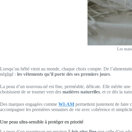
Les matiè
Lorsqu’un bébé vient au monde, chaque choix compte. De l’alimentation a
négligé :
les vêtements qu’il porte dès ses premiers jours
.
La peau d’un nouveau-né est fine, perméable, délicate. Elle mérite une 
choisissent de se tourner vers des
matières naturelles
, et ce dès la nai
Des marques engagées comme
WI-AM
permettent justement de faire 
accompagner les premières semaines de vie avec cohérence et simplicit
Une peau ultra-sensible à protéger en priorité
La peau d’un nourrisson est environ
5 fois plus fine
que celle d’un adul