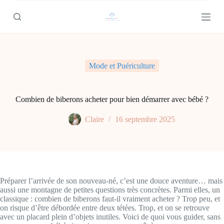
P
a
s
s
e
r
a
Mode et Puériculture
u
c
o
n
Combien de biberons acheter pour bien démarrer avec bébé ?
t
e
Claire
16 septembre 2025
n
u
Préparer l’arrivée de son nouveau-né, c’est une douce aventure… mais
aussi une montagne de petites questions très concrètes. Parmi elles, un
classique : combien de biberons faut-il vraiment acheter ? Trop peu, et
on risque d’être débordée entre deux tétées. Trop, et on se retrouve
avec un placard plein d’objets inutiles. Voici de quoi vous guider, sans