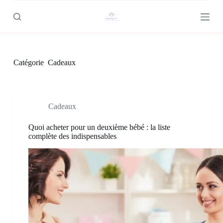
P
a
s
s
e
r
Catégorie
Cadeaux
a
u
c
o
n
Cadeaux
t
e
n
Quoi acheter pour un deuxième bébé : la liste
u
complète des indispensables