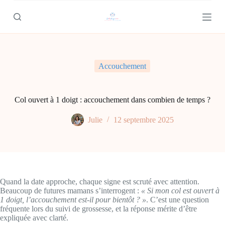
P
a
s
s
e
r
a
Accouchement
u
c
o
n
Col ouvert à 1 doigt : accouchement dans combien de temps ?
t
e
Julie
12 septembre 2025
n
u
Quand la date approche, chaque signe est scruté avec attention.
Beaucoup de futures mamans s’interrogent :
« Si mon col est ouvert à
1 doigt, l’accouchement est-il pour bientôt ? »
. C’est une question
fréquente lors du suivi de grossesse, et la réponse mérite d’être
expliquée avec clarté.