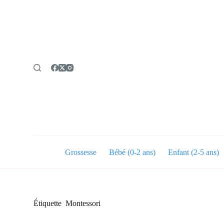
P
a
s
s
e
r
a
u
c
o
n
t
e
n
u
Grossesse
Bébé (0-2 ans)
Enfant (2-5 ans)
Étiquette
Montessori